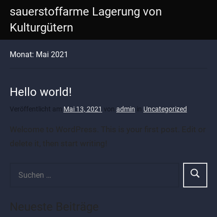
Zum
sauerstoffarme Lagerung von
Inhalt
Kulturgütern
springen
Monat:
Mai 2021
Hello world!
Veröffentlicht am
Mai 13, 2021
von
admin
in
Uncategorized
Welcome to WordPress. This is your first post. Edit or
delete it, then start writing!
Neueste Beiträge